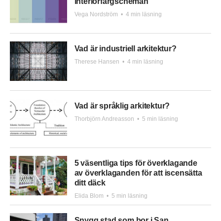
interiörfärgscheman
Vega Nordström
•
4 min läsning
Vad är industriell arkitektur?
Therese Hansen
•
4 min läsning
Vad är språklig arkitektur?
Thorbjörn Andreasson
•
5 min läsning
5 väsentliga tips för överklagande
av överklaganden för att iscensätta
ditt däck
Elida Blom
•
5 min läsning
Snygg stad som bor i San