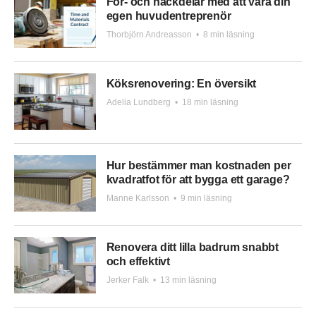
För- och nackdelar med att vara din
egen huvudentreprenör
Thorbjörn Andreasson
•
8 min läsning
Köksrenovering: En översikt
Adelia Lundberg
•
18 min läsning
Hur bestämmer man kostnaden per
kvadratfot för att bygga ett garage?
Manne Karlsson
•
9 min läsning
Renovera ditt lilla badrum snabbt
och effektivt
Jerker Falk
•
13 min läsning