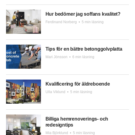
Hur bedömer jag soffans kvalitet?
Ferdinand Norberg
•
5 min läsning
Tips för en bättre betonggolvplatta
Mari Jönsson
•
6 min läsning
Kvalificering för äldreboende
Ulla Viklund
•
5 min läsning
Billiga hemrenoverings- och
redesigntips
Mia Björklund
•
5 min läsning