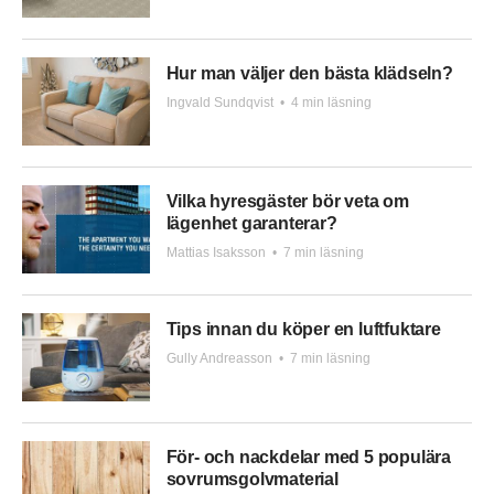
Hur man väljer den bästa klädseln?
Ingvald Sundqvist
•
4 min läsning
Vilka hyresgäster bör veta om
lägenhet garanterar?
Mattias Isaksson
•
7 min läsning
Tips innan du köper en luftfuktare
Gully Andreasson
•
7 min läsning
För- och nackdelar med 5 populära
sovrumsgolvmaterial