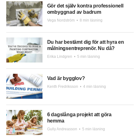
Gör det själv kontra professionell
ombyggnad av badrum
Vega Nordström
•
8 min läsning
Du har bestämt dig för att hyra en
målningsentreprenör. Nu då?
Erika Lindgren
•
5 min läsning
Vad är bygglov?
Kenth Fredriksson
•
4 min läsning
6 dagslånga projekt att göra
hemma
Gully Andreasson
•
5 min läsning