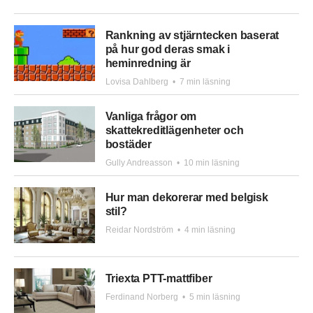
Rankning av stjärntecken baserat
på hur god deras smak i
heminredning är
Lovisa Dahlberg
•
7 min läsning
Vanliga frågor om
skattekreditlägenheter och
bostäder
Gully Andreasson
•
10 min läsning
Hur man dekorerar med belgisk
stil?
Reidar Nordström
•
4 min läsning
Triexta PTT-mattfiber
Ferdinand Norberg
•
5 min läsning