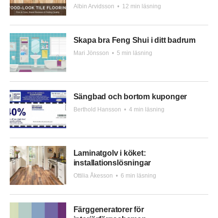
Albin Arvidsson
•
12 min läsning
Skapa bra Feng Shui i ditt badrum
Mari Jönsson
•
5 min läsning
Sängbad och bortom kuponger
Berthold Hansson
•
4 min läsning
Laminatgolv i köket:
installationslösningar
Ottilia Åkesson
•
6 min läsning
Färggeneratorer för