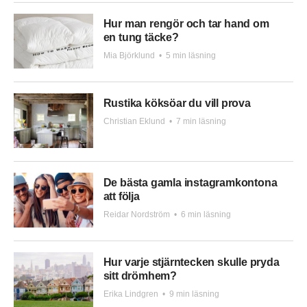
Hur man rengör och tar hand om
en tung täcke?
Mia Björklund
•
5 min läsning
Rustika köksöar du vill prova
Christian Eklund
•
7 min läsning
De bästa gamla instagramkontona
att följa
Reidar Nordström
•
6 min läsning
Hur varje stjärntecken skulle pryda
sitt drömhem?
Erika Lindgren
•
9 min läsning