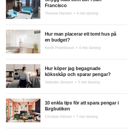
Francisco
Therese Hansen
•
4 min läsning
Hur man placerar ett tomt hus på
en budget?
Kenth Fredriksson
•
4 min läsning
Hur köper jag begagnade
köksskåp och sparar pengar?
Vallentin Jönsson
•
5 min läsning
10 enkla tips för att spara pengar i
färgbutiken
Christian Eklund
•
7 min läsning