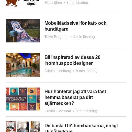
Elida Blom
•
8 min läsning
Möbelklädselval för katt- och
hundägare
Toivo Berglund
•
4 min läsning
Bli inspirerad av dessa 20
inomhuspooldesigner
Adelia Lundberg
•
9 min läsning
Hur hanterar jag att vara fast
hemma baserat på ditt
stjärntecken?
Gustaf Claesson
•
8 min läsning
De bästa DIY-hemhackarna, enligt
16 påverkare