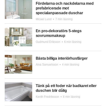
Fördelarna och nackdelarna med
prefabricerade mot
specialanpassade duschar
Micael Lund
•
7 min läsning
En pro-dekoratörs 5-stegs
sovrumsmakeup
Gudmund Eriksson
•
6 min läsning
Bästa billiga interiörhusfärger
Alva Samuelsson
•
4 min läsning
Tänk på ett foder när badkaret eller
duschen blir dålig
Kenth Fredriksson
•
6 min läsning