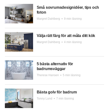
Små sovrumsdesignidéer, tips och
foton
Margret Dahlberg
•
9 min läsning
Välja rätt färg för att måla ditt kök
Margret Dahlberg
•
4 min läsning
5 bästa alternativ för
badrumsväggar
Therese Hansen
•
5 min läsning
Bästa golv för badrum
Tonny Lund
•
7 min läsning