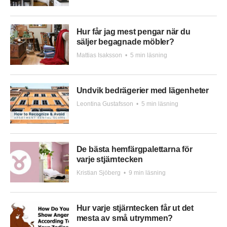
Hur får jag mest pengar när du
säljer begagnade möbler?
Mattias Isaksson
•
5 min läsning
Undvik bedrägerier med lägenheter
Leontina Gustafsson
•
5 min läsning
De bästa hemfärgpalettarna för
varje stjärntecken
Kristian Sjöberg
•
9 min läsning
Hur varje stjärntecken får ut det
mesta av små utrymmen?