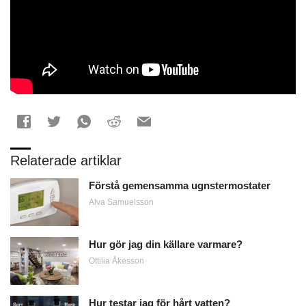
Relaterade artiklar
Förstå gemensamma ugnstermostater
Alva Samuelsson
Hur gör jag din källare varmare?
Ottilia Åkesson
Hur testar jag för hårt vatten?