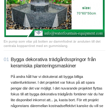
En pump som vilar på botten av dammfodret är ansluten till det
centrala kopparröret med en gummislang.
01
Bygga dekorativa trädgårdsspringor från
keramiska planteringsmaskiner
På andra håll har vi diskuterat att bygga billiga
vattenfunktioner. I det projektet var fokus på att spara
pengar där det var möjligt. I det nuvarande projektet flyttas
fokus till att bygga dekorativa trädgårds fontäner när du har
lite disponibel inkomst att... ja, kasta bort. För ett projekt
någonstans däremellan kostnadseffektivt kanske du vill se