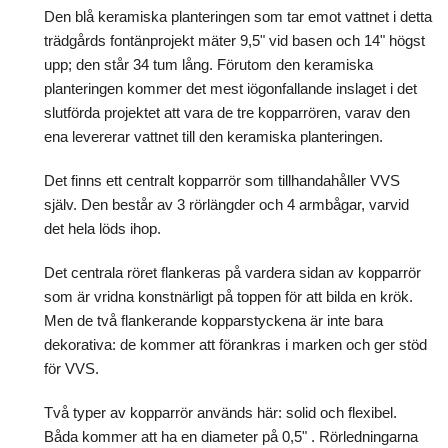
Den blå keramiska planteringen som tar emot vattnet i detta
trädgårds fontänprojekt mäter 9,5" vid basen och 14" högst
upp; den står 34 tum lång. Förutom den keramiska
planteringen kommer det mest iögonfallande inslaget i det
slutförda projektet att vara de tre kopparrören, varav den
ena levererar vattnet till den keramiska planteringen.
Det finns ett centralt kopparrör som tillhandahåller VVS
själv. Den består av 3 rörlängder och 4 armbågar, varvid
det hela löds ihop.
Det centrala röret flankeras på vardera sidan av kopparrör
som är vridna konstnärligt på toppen för att bilda en krök.
Men de två flankerande kopparstyckena är inte bara
dekorativa: de kommer att förankras i marken och ger stöd
för VVS.
Två typer av kopparrör används här: solid och flexibel.
Båda kommer att ha en diameter på 0,5" . Rörledningarna