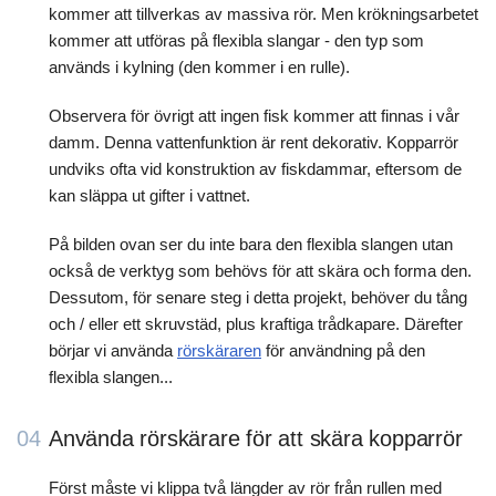
kommer att tillverkas av massiva rör. Men krökningsarbetet
kommer att utföras på flexibla slangar - den typ som
används i kylning (den kommer i en rulle).
Observera för övrigt att ingen fisk kommer att finnas i vår
damm. Denna vattenfunktion är rent dekorativ. Kopparrör
undviks ofta vid konstruktion av fiskdammar, eftersom de
kan släppa ut gifter i vattnet.
På bilden ovan ser du inte bara den flexibla slangen utan
också de verktyg som behövs för att skära och forma den.
Dessutom, för senare steg i detta projekt, behöver du tång
och / eller ett skruvstäd, plus kraftiga trådkapare. Därefter
börjar vi använda
rörskäraren
för användning på den
flexibla slangen...
04
Använda rörskärare för att skära kopparrör
Först måste vi klippa två längder av rör från rullen med