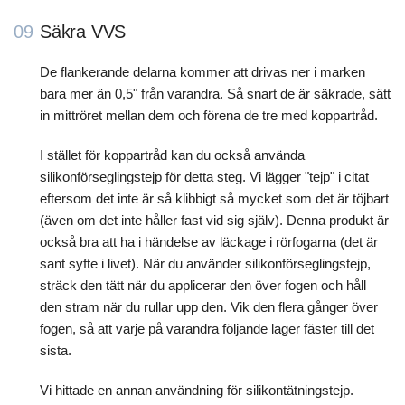
09
Säkra VVS
De flankerande delarna kommer att drivas ner i marken
bara mer än 0,5" från varandra. Så snart de är säkrade, sätt
in mittröret mellan dem och förena de tre med koppartråd.
I stället för koppartråd kan du också använda
silikonförseglingstejp för detta steg. Vi lägger "tejp" i citat
eftersom det inte är så klibbigt så mycket som det är töjbart
(även om det inte håller fast vid sig själv). Denna produkt är
också bra att ha i händelse av läckage i rörfogarna (det är
sant syfte i livet). När du använder silikonförseglingstejp,
sträck den tätt när du applicerar den över fogen och håll
den stram när du rullar upp den. Vik den flera gånger över
fogen, så att varje på varandra följande lager fäster till det
sista.
Vi hittade en annan användning för silikontätningstejp.