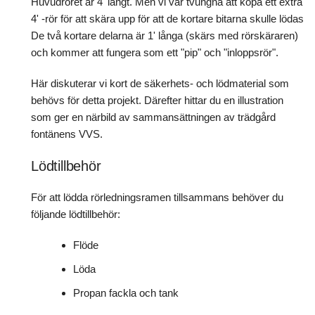
Huvudröret är 4' långt. Men vi var tvungna att köpa ett extra
4' -rör för att skära upp för att de kortare bitarna skulle lödas
De två kortare delarna är 1' långa (skärs med rörskäraren)
och kommer att fungera som ett "pip" och "inloppsrör".
Här diskuterar vi kort de säkerhets- och lödmaterial som
behövs för detta projekt. Därefter hittar du en illustration
som ger en närbild av sammansättningen av trädgård
fontänens VVS.
Lödtillbehör
För att lödda rörledningsramen tillsammans behöver du
följande lödtillbehör:
Flöde
Löda
Propan fackla och tank