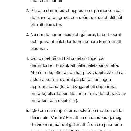
inte redan har ett.
Placera dammfodret upp och ner på marken där
du planerar att gräva och spåra det så att ditt hål
blir rätt diameter.
Nu när du har en guide att gå förbi, ta bort fodret
och gräva ut hålet där fodret senare kommer att
placeras.
Gör djupet på ditt hål ungefär djupet på
dammfodret. Försök att hålla hålets sidor raka.
Men om du, efter att du har grävt, upptäcker du att
sidorna kom ut ojämnt på platser, antingen
applicera sand (för att bygga ut ett deprimerat
område) eller ta bort lite mer smuts (för att raka av
områden som skjuter ut).
2,50 cm sand appliceras också på marken under
din insats. Varför? För att ha en sandbas ger dig
lite vickrum, när det gäller att få en bra passform.