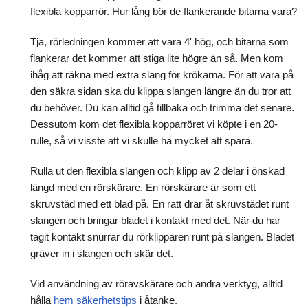
flexibla kopparrör. Hur lång bör de flankerande bitarna vara?
Tja, rörledningen kommer att vara 4' hög, och bitarna som
flankerar det kommer att stiga lite högre än så. Men kom
ihåg att räkna med extra slang för krökarna. För att vara på
den säkra sidan ska du klippa slangen längre än du tror att
du behöver. Du kan alltid gå tillbaka och trimma det senare.
Dessutom kom det flexibla kopparröret vi köpte i en 20-
rulle, så vi visste att vi skulle ha mycket att spara.
Rulla ut den flexibla slangen och klipp av 2 delar i önskad
längd med en rörskärare. En rörskärare är som ett
skruvstäd med ett blad på. En ratt drar åt skruvstädet runt
slangen och bringar bladet i kontakt med det. När du har
tagit kontakt snurrar du rörklipparen runt på slangen. Bladet
gräver in i slangen och skär det.
Vid användning av röravskärare och andra verktyg, alltid
hålla
hem säkerhetstips
i åtanke.