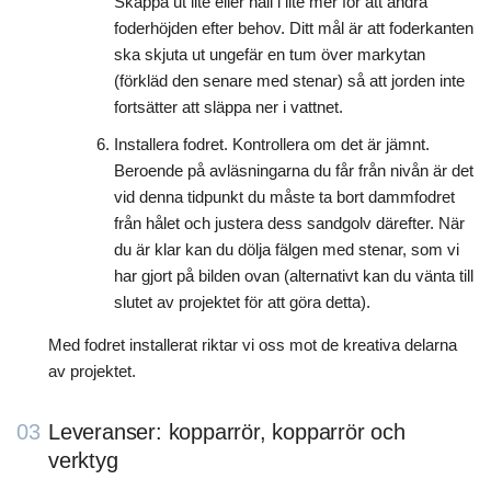
Skappa ut lite eller häll i lite mer för att ändra
foderhöjden efter behov. Ditt mål är att foderkanten
ska skjuta ut ungefär en tum över markytan
(förkläd den senare med stenar) så att jorden inte
fortsätter att släppa ner i vattnet.
Installera fodret. Kontrollera om det är jämnt.
Beroende på avläsningarna du får från nivån är det
vid denna tidpunkt du måste ta bort dammfodret
från hålet och justera dess sandgolv därefter. När
du är klar kan du dölja fälgen med stenar, som vi
har gjort på bilden ovan (alternativt kan du vänta till
slutet av projektet för att göra detta).
Med fodret installerat riktar vi oss mot de kreativa delarna
av projektet.
03
Leveranser: kopparrör, kopparrör och
verktyg