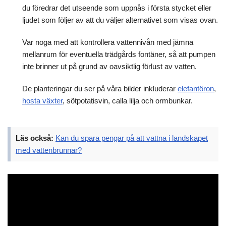
du föredrar det utseende som uppnås i första stycket eller
ljudet som följer av att du väljer alternativet som visas ovan.
Var noga med att kontrollera vattennivån med jämna
mellanrum för eventuella trädgårds fontäner, så att pumpen
inte brinner ut på grund av oavsiktlig förlust av vatten.
De planteringar du ser på våra bilder inkluderar
elefantöron
,
hosta växter
, sötpotatisvin, calla lilja och ormbunkar.
Läs också:
Kan du spara pengar på att vattna i landskapet
med vattenbrunnar?