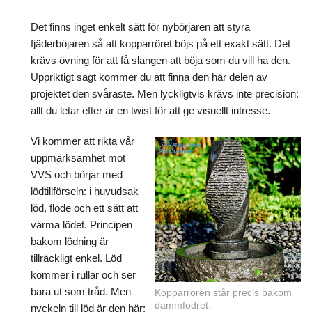
Det finns inget enkelt sätt för nybörjaren att styra
fjäderböjaren så att kopparröret böjs på ett exakt sätt. Det
krävs övning för att få slangen att böja som du vill ha den.
Uppriktigt sagt kommer du att finna den här delen av
projektet den svåraste. Men lyckligtvis krävs inte precision:
allt du letar efter är en twist för att ge visuellt intresse.
Vi kommer att rikta vår
uppmärksamhet mot
VVS och börjar med
lödtillförseln: i huvudsak
löd, flöde och ett sätt att
värma lödet. Principen
bakom lödning är
tillräckligt enkel. Löd
kommer i rullar och ser
bara ut som tråd. Men
Kopparrören står precis bakom
dammfodret.
nyckeln till löd är den här: