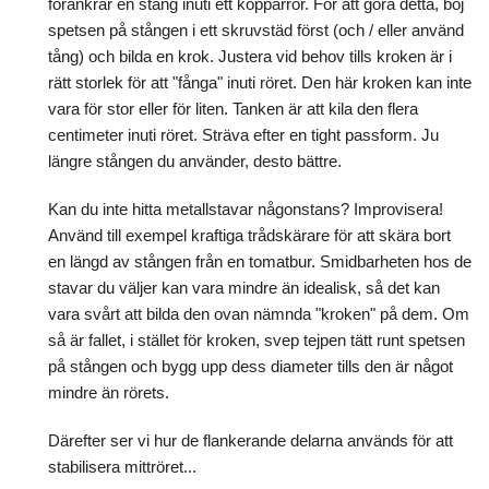
förankrar en stång inuti ett kopparrör. För att göra detta, böj
spetsen på stången i ett skruvstäd först (och / eller använd
tång) och bilda en krok. Justera vid behov tills kroken är i
rätt storlek för att "fånga" inuti röret. Den här kroken kan inte
vara för stor eller för liten. Tanken är att kila den flera
centimeter inuti röret. Sträva efter en tight passform. Ju
längre stången du använder, desto bättre.
Kan du inte hitta metallstavar någonstans? Improvisera!
Använd till exempel kraftiga trådskärare för att skära bort
en längd av stången från en tomatbur. Smidbarheten hos de
stavar du väljer kan vara mindre än idealisk, så det kan
vara svårt att bilda den ovan nämnda "kroken" på dem. Om
så är fallet, i stället för kroken, svep tejpen tätt runt spetsen
på stången och bygg upp dess diameter tills den är något
mindre än rörets.
Därefter ser vi hur de flankerande delarna används för att
stabilisera mittröret...