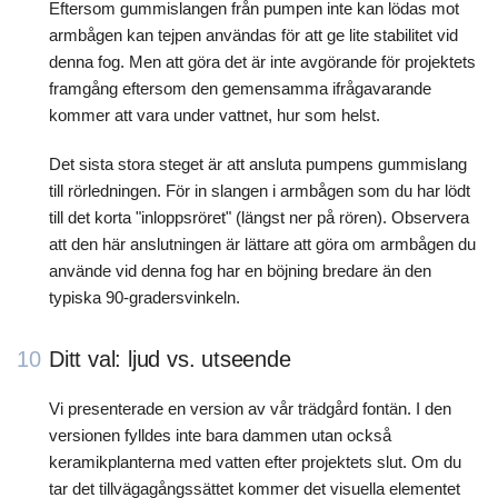
Eftersom gummislangen från pumpen inte kan lödas mot
armbågen kan tejpen användas för att ge lite stabilitet vid
denna fog. Men att göra det är inte avgörande för projektets
framgång eftersom den gemensamma ifrågavarande
kommer att vara under vattnet, hur som helst.
Det sista stora steget är att ansluta pumpens gummislang
till rörledningen. För in slangen i armbågen som du har lödt
till det korta "inloppsröret" (längst ner på rören). Observera
att den här anslutningen är lättare att göra om armbågen du
använde vid denna fog har en böjning bredare än den
typiska 90-gradersvinkeln.
10
Ditt val: ljud vs. utseende
Vi presenterade en version av vår trädgård fontän. I den
versionen fylldes inte bara dammen utan också
keramikplanterna med vatten efter projektets slut. Om du
tar det tillvägagångssättet kommer det visuella elementet