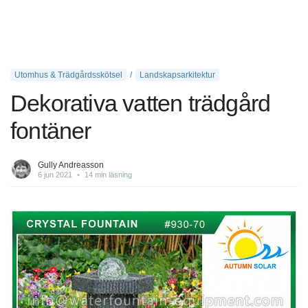
Utomhus & Trädgårdsskötsel
Landskapsarkitektur
Dekorativa vatten trädgård
fontäner
Gully Andreasson
6 jun 2021
•
14 min läsning