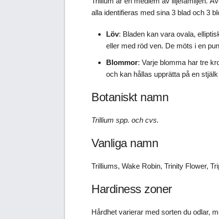
Trillium är en medlem av liljefamiljen. 
alla identifieras med sina 3 blad och 3 b
Löv
: Bladen kan vara ovala, ellipti
eller med röd ven. De möts i en pun
Blommor
: Varje blomma har tre k
och kan hållas upprätta på en stjälk
Botaniskt namn
Trillium spp. och cvs.
Vanliga namn
Trilliums, Wake Robin, Trinity Flower, Trip
Hardiness zoner
Hårdhet varierar med sorten du odlar, men 