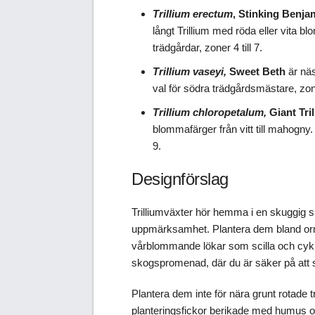
Trillium erectum
, Stinking Benja
långt Trillium med röda eller vita b
trädgårdar, zoner 4 till 7.
Trillium vaseyi,
Sweet Beth
är näs
val för södra trädgårdsmästare, zoner
Trillium chloropetalum,
Giant Tri
blommafärger från vitt till mahogny. 
9.
Designförslag
Trilliumväxter hör hemma i en skuggig s
uppmärksamhet. Plantera dem bland orm
vårblommande lökar som scilla och cykla
skogspromenad, där du är säker på att 
Plantera dem inte för nära grunt rotade 
planteringsfickor berikade med humus oc