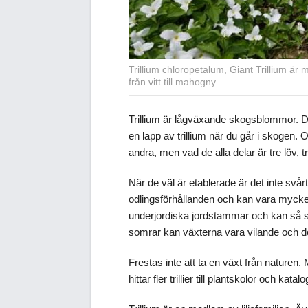
Trillium chloropetalum, Giant Trillium är
från vitt till mahogny.
Trillium är lågväxande skogsblommor. D
en lapp av trillium när du går i skogen. 
andra, men vad de alla delar är tre löv, t
När de väl är etablerade är det inte svårt
odlingsförhållanden och kan vara mycke
underjordiska jordstammar och kan så s
somrar kan växterna vara vilande och dö 
Frestas inte att ta en växt från naturen
hittar fler trillier till plantskolor och katalo