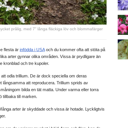
 mycket prålig, med 7" långa fläckiga löv och blommafärger
e flesta är
infödda i USA
och du kommer ofta att stöta på
Olika arter gynnar olika områden. Vissa är prydligare än
re kronblad och tre kupoler.
 att odla trillium. De är dock speciella om deras
t långsamma att reproducera. Trillium sprids av
måningom bilda en tät matta. Under varma eller torra
tillbaka till marken.
. Många arter är skyddade och vissa är hotade. Lyckligtvis
ger.