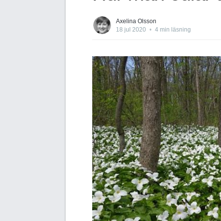
Axelina Olsson
18 jul 2020
•
4 min läsning