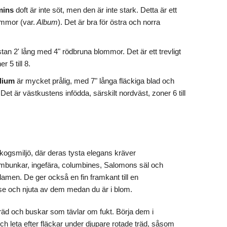
mins
doft är inte söt, men den är inte stark. Detta är ett
lommor (var.
Album
). Det är bra för östra och norra
tan 2' lång med 4" rödbruna blommor. Det är ett trevligt
 5 till 8.
llium
är mycket prålig, med 7" långa fläckiga blad och
Det är västkustens infödda, särskilt nordväst, zoner 6 till
kogsmiljö, där deras tysta elegans kräver
bunkar, ingefära, columbines, Salomons säl och
men. De ger också en fin framkant till en
se och njuta av dem medan du är i blom.
träd och buskar som tävlar om fukt. Börja dem i
h leta efter fläckar under djupare rotade träd, såsom