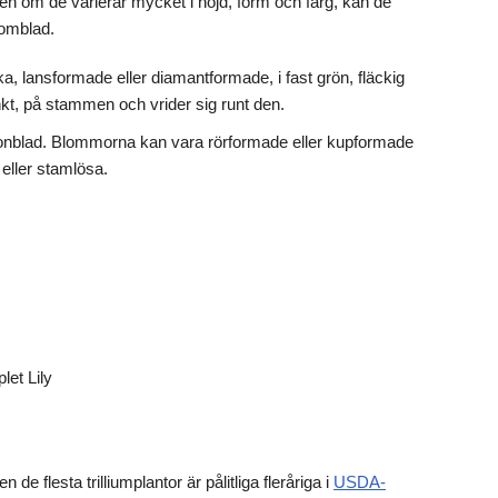
Även om de varierar mycket i höjd, form och färg, kan de
lomblad.
ska, lansformade eller diamantformade, i fast grön, fläckig
kt, på stammen och vrider sig runt den.
ronblad. Blommorna kan vara rörformade eller kupformade
 eller stamlösa.
let Lily
de flesta trilliumplantor är pålitliga fleråriga i
USDA-