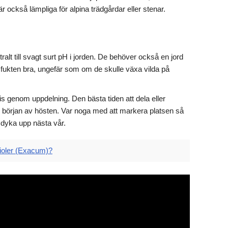
 också lämpliga för alpina trädgårdar eller stenar.
tralt till svagt surt pH i jorden. De behöver också en jord
r fukten bra, ungefär som om de skulle växa vilda på
vis genom uppdelning. Den bästa tiden att dela eller
ll början av hösten. Var noga med att markera platsen så
t dyka upp nästa vår.
ioler (Exacum)?