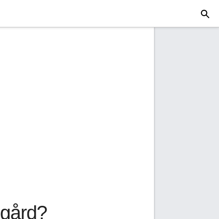
dgård?