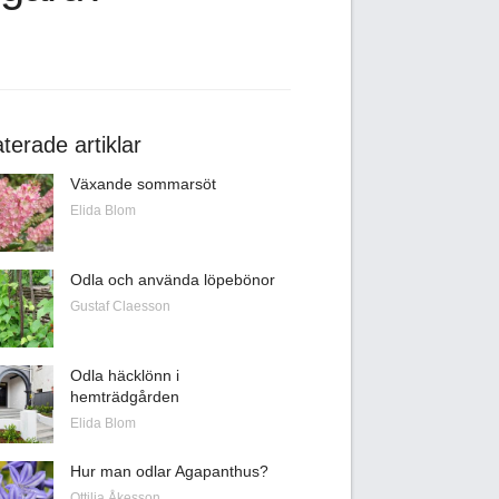
terade artiklar
Växande sommarsöt
Elida Blom
Odla och använda löpebönor
Gustaf Claesson
Odla häcklönn i
hemträdgården
Elida Blom
Hur man odlar Agapanthus?
Ottilia Åkesson