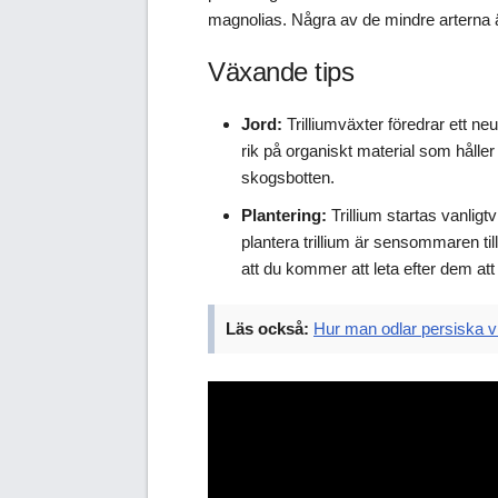
magnolias. Några av de mindre arterna är
Växande tips
Jord:
Trilliumväxter föredrar ett neu
rik på organiskt material som hålle
skogsbotten.
Plantering:
Trillium startas vanligt
plantera trillium är sensommaren ti
att du kommer att leta efter dem at
Läs också:
Hur man odlar persiska v