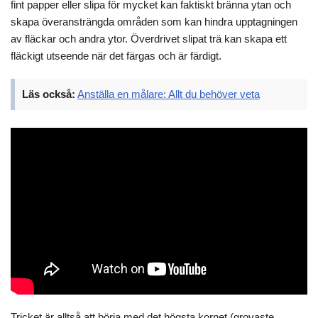
fint papper eller slipa för mycket kan faktiskt bränna ytan och
skapa överansträngda områden som kan hindra upptagningen
av fläckar och andra ytor. Överdrivet slipat trä kan skapa ett
fläckigt utseende när det färgas och är färdigt.
Läs också:
Anställa en målare: Allt du behöver veta
Tricket är alltså att börja med det högsta kornet (grovaste