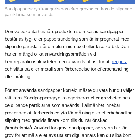
Sandpappersgryn kategoriseras efter grovheten hos de slipande
partiklarna som används.
Den välbekanta hushållsprodukten som kallas sandpapper
består av tyg- eller pappersunderlag som är impregnerat med
slipande partiklar såsom aluminiumoxid eller kiselkarbid. Den
har en mängd olika användningsområden vid
hemreparationsaktiviteter men används oftast för att
rengöra
och släta trä eller metall som förberedelse för efterbehandling
eller målning.
För att använda sandpapper korrekt måste du veta hur du väljer
rätt korn. Sandpappersgryn kategoriseras efter grovheten hos
de slipande partiklarna som används. I allmänhet innebär
processen att förbereda en yta för målning eller efterbehandling
slipning med gradvis finare korn tills du når önskad
jämnhetsnivå. Använd för grovt sandpapper, och ytan blir för
grov för att måla eller avsluta smidigt, annars kan du slipa bort