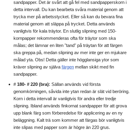
sandpapper. Det är svårt att gå fel med sandpapperskorn i
detta intervall. Du kan bearbeta svåra material genom att
trycka mer på arbetsstycket. Eller så kan du bevara fina
material genom att släppa på trycket. Detta används
vanligtvis för kala träytor. En slutlig slipning med 150-
kornpapper rekommenderas ofta för träytor som ska
målas; det lämnar en liten "tand" på träytan för att färgen
ska greppa på, medan slipning av mer inte ger en mjukare
målad yta. Obs! Detta gäller inte högglansiga ytor som
kräver slipning av själva
färgen
mellan skikt med fin
sandpapper.
#
180- # 220 (bra):
Sällan används vid första
genomkörningen, såvida inte ytan redan är slät vid beröring.
Korn i detta intervall är vanligtvis för andra eller tredje
slipning. Ibland används finkornat sandpapper för att grova
upp blank färg som förberedelse för applicering av en ny
beläggning. Kalt trä som kommer att färgas bör vanligtvis
inte slipas med papper som är högre än 220 grus.