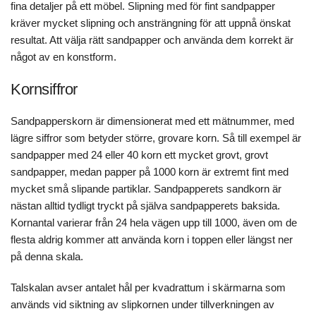
fina detaljer på ett möbel. Slipning med för fint sandpapper
kräver mycket slipning och ansträngning för att uppnå önskat
resultat. Att välja rätt sandpapper och använda dem korrekt är
något av en konstform.
Kornsiffror
Sandpapperskorn är dimensionerat med ett mätnummer, med
lägre siffror som betyder större, grovare korn. Så till exempel är
sandpapper med 24 eller 40 korn ett mycket grovt, grovt
sandpapper, medan papper på 1000 korn är extremt fint med
mycket små slipande partiklar. Sandpapperets sandkorn är
nästan alltid tydligt tryckt på själva sandpapperets baksida.
Kornantal varierar från 24 hela vägen upp till 1000, även om de
flesta aldrig kommer att använda korn i toppen eller längst ner
på denna skala.
Talskalan avser antalet hål per kvadrattum i skärmarna som
används vid siktning av slipkornen under tillverkningen av