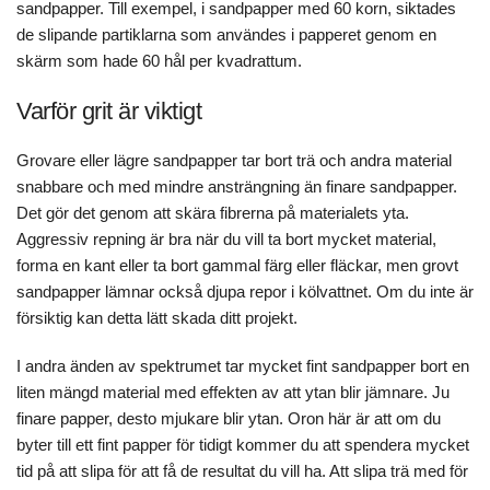
sandpapper. Till exempel, i sandpapper med 60 korn, siktades
de slipande partiklarna som användes i papperet genom en
skärm som hade 60 hål per kvadrattum.
Varför grit är viktigt
Grovare eller lägre sandpapper tar bort trä och andra material
snabbare och med mindre ansträngning än finare sandpapper.
Det gör det genom att skära fibrerna på materialets yta.
Aggressiv repning är bra när du vill ta bort mycket material,
forma en kant eller ta bort gammal färg eller fläckar, men grovt
sandpapper lämnar också djupa repor i kölvattnet. Om du inte är
försiktig kan detta lätt skada ditt projekt.
I andra änden av spektrumet tar mycket fint sandpapper bort en
liten mängd material med effekten av att ytan blir jämnare. Ju
finare papper, desto mjukare blir ytan. Oron här är att om du
byter till ett fint papper för tidigt kommer du att spendera mycket
tid på att slipa för att få de resultat du vill ha. Att slipa trä med för