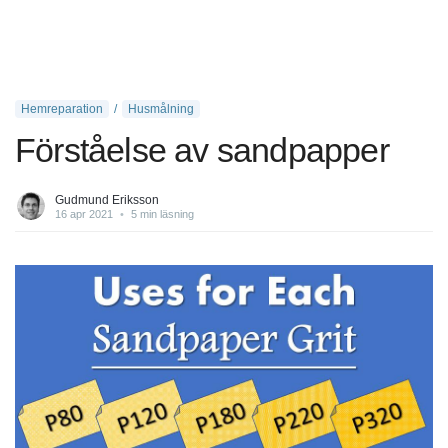
Hemreparation
Husmålning
Förståelse av sandpapper
Gudmund Eriksson
16 apr 2021
•
5 min läsning