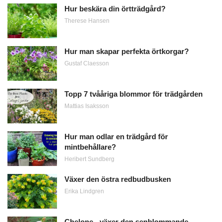
Hur beskära din örtträdgård?
Therese Hansen
Hur man skapar perfekta örtkorgar?
Gustaf Claesson
Topp 7 tvååriga blommor för trädgården
Mattias Isaksson
Hur man odlar en trädgård för
mintbehållare?
Heribert Sundberg
Växer den östra redbudbusken
Erika Lindgren
Chelone - växer den senblommande