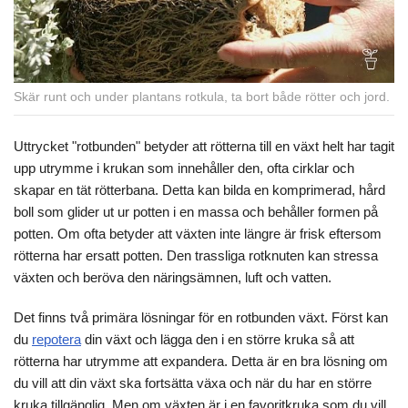
Skär runt och under plantans rotkula, ta bort både rötter och jord.
Uttrycket "rotbunden" betyder att rötterna till en växt helt har tagit
upp utrymme i krukan som innehåller den, ofta cirklar och
skapar en tät rötterbana. Detta kan bilda en komprimerad, hård
boll som glider ut ur potten i en massa och behåller formen på
potten. Om ofta betyder att växten inte längre är frisk eftersom
rötterna har ersatt potten. Den trassliga rotknuten kan stressa
växten och beröva den näringsämnen, luft och vatten.
Det finns två primära lösningar för en rotbunden växt. Först kan
du
repotera
din växt och lägga den i en större kruka så att
rötterna har utrymme att expandera. Detta är en bra lösning om
du vill att din växt ska fortsätta växa och när du har en större
kruka tillgänglig. Men om växten är i en favoritkruka som du vill