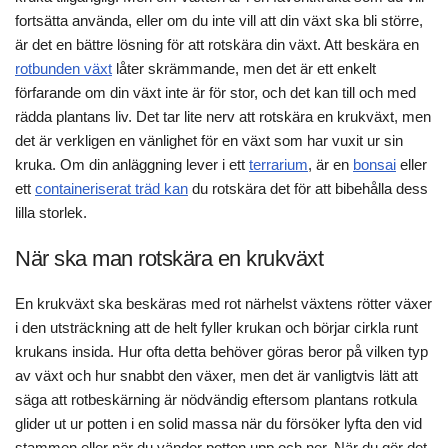
fortsätta använda, eller om du inte vill att din växt ska bli större,
är det en bättre lösning för att rotskära din växt. Att beskära en
rotbunden växt
låter skrämmande, men det är ett enkelt
förfarande om din växt inte är för stor, och det kan till och med
rädda plantans liv. Det tar lite nerv att rotskära en krukväxt, men
det är verkligen en vänlighet för en växt som har vuxit ur sin
kruka. Om din anläggning lever i ett
terrarium
, är en
bonsai
eller
ett
containeriserat träd kan
du rotskära det för att bibehålla dess
lilla storlek.
När ska man rotskära en krukväxt
En krukväxt ska beskäras med rot närhelst växtens rötter växer
i den utsträckning att de helt fyller krukan och börjar cirkla runt
krukans insida. Hur ofta detta behöver göras beror på vilken typ
av växt och hur snabbt den växer, men det är vanligtvis lätt att
säga att rotbeskärning är nödvändig eftersom plantans rotkula
glider ut ur potten i en solid massa när du försöker lyfta den vid
stammen eller när du vänder potten upp och ner. När du gör det