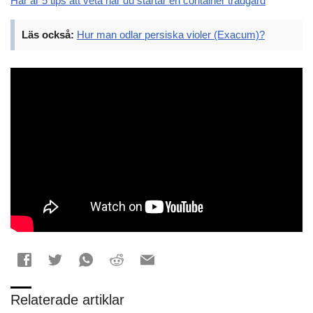
Här är 5 tips att veta när du startar en container trädgård
Läs också:
Hur man odlar persiska violer (Exacum)?
Relaterade artiklar