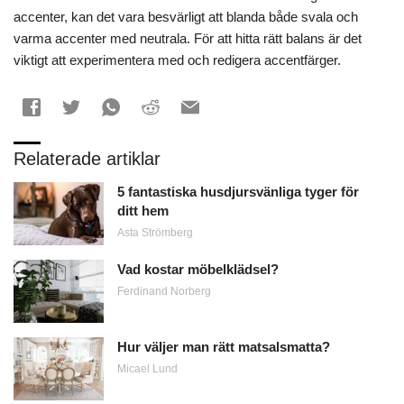
accenter, kan det vara besvärligt att blanda både svala och
varma accenter med neutrala. För att hitta rätt balans är det
viktigt att experimentera med och redigera accentfärger.
Relaterade artiklar
5 fantastiska husdjursvänliga tyger för
ditt hem
Asta Strömberg
Vad kostar möbelklädsel?
Ferdinand Norberg
Hur väljer man rätt matsalsmatta?
Micael Lund