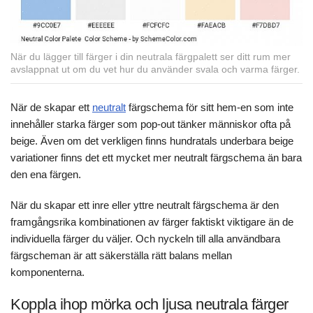
När du lägger till färger i din neutrala färgpalett ser ditt rum mer
avslappnat ut om du vet hur du använder svala och varma färger.
När de skapar ett
neutralt
färgschema för sitt hem-en som inte
innehåller starka färger som pop-out tänker människor ofta på
beige. Även om det verkligen finns hundratals underbara beige
variationer finns det ett mycket mer neutralt färgschema än bara
den ena färgen.
När du skapar ett inre eller yttre neutralt färgschema är den
framgångsrika kombinationen av färger faktiskt viktigare än de
individuella färger du väljer. Och nyckeln till alla användbara
färgscheman är att säkerställa rätt balans mellan
komponenterna.
Koppla ihop mörka och ljusa neutrala färger