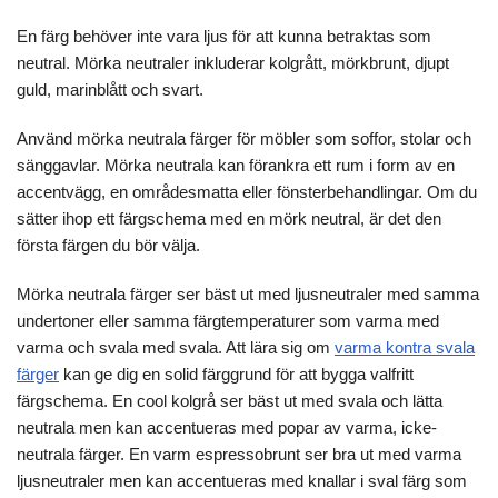
En färg behöver inte vara ljus för att kunna betraktas som
neutral. Mörka neutraler inkluderar kolgrått, mörkbrunt, djupt
guld, marinblått och svart.
Använd mörka neutrala färger för möbler som soffor, stolar och
sänggavlar. Mörka neutrala kan förankra ett rum i form av en
accentvägg, en områdesmatta eller fönsterbehandlingar. Om du
sätter ihop ett färgschema med en mörk neutral, är det den
första färgen du bör välja.
Mörka neutrala färger ser bäst ut med ljusneutraler med samma
undertoner eller samma färgtemperaturer som varma med
varma och svala med svala. Att lära sig om
varma kontra svala
färger
kan ge dig en solid färggrund för att bygga valfritt
färgschema. En cool kolgrå ser bäst ut med svala och lätta
neutrala men kan accentueras med popar av varma, icke-
neutrala färger. En varm espressobrunt ser bra ut med varma
ljusneutraler men kan accentueras med knallar i sval färg som