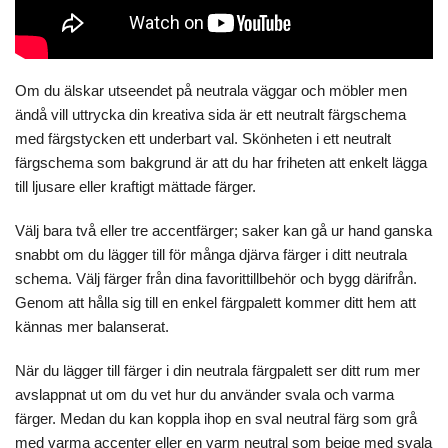
Om du älskar utseendet på neutrala väggar och möbler men
ändå vill uttrycka din kreativa sida är ett neutralt färgschema
med färgstycken ett underbart val. Skönheten i ett neutralt
färgschema som bakgrund är att du har friheten att enkelt lägga
till ljusare eller kraftigt mättade färger.
Välj bara två eller tre accentfärger; saker kan gå ur hand ganska
snabbt om du lägger till för många djärva färger i ditt neutrala
schema. Välj färger från dina favorittillbehör och bygg därifrån.
Genom att hålla sig till en enkel färgpalett kommer ditt hem att
kännas mer balanserat.
När du lägger till färger i din neutrala färgpalett ser ditt rum mer
avslappnat ut om du vet hur du använder svala och varma
färger. Medan du kan koppla ihop en sval neutral färg som grå
med varma accenter eller en varm neutral som beige med svala