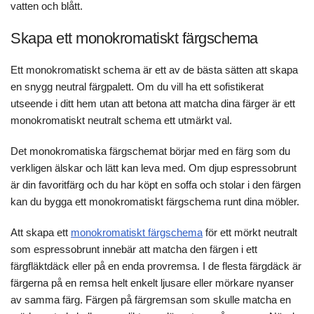
vatten och blått.
Skapa ett monokromatiskt färgschema
Ett monokromatiskt schema är ett av de bästa sätten att skapa
en snygg neutral färgpalett. Om du vill ha ett sofistikerat
utseende i ditt hem utan att betona att matcha dina färger är ett
monokromatiskt neutralt schema ett utmärkt val.
Det monokromatiska färgschemat börjar med en färg som du
verkligen älskar och lätt kan leva med. Om djup espressobrunt
är din favoritfärg och du har köpt en soffa och stolar i den färgen
kan du bygga ett monokromatiskt färgschema runt dina möbler.
Att skapa ett
monokromatiskt färgschema
för ett mörkt neutralt
som espressobrunt innebär att matcha den färgen i ett
färgfläktdäck eller på en enda provremsa. I de flesta färgdäck är
färgerna på en remsa helt enkelt ljusare eller mörkare nyanser
av samma färg. Färgen på färgremsan som skulle matcha en