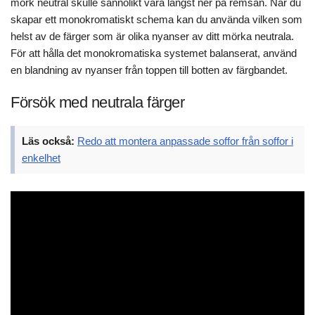
mörk neutral skulle sannolikt vara längst ner på remsan. När du
skapar ett monokromatiskt schema kan du använda vilken som
helst av de färger som är olika nyanser av ditt mörka neutrala.
För att hålla det monokromatiska systemet balanserat, använd
en blandning av nyanser från toppen till botten av färgbandet.
Försök med neutrala färger
Läs också:
Redo att montera anpassade soffor från soffor i
enkelhet