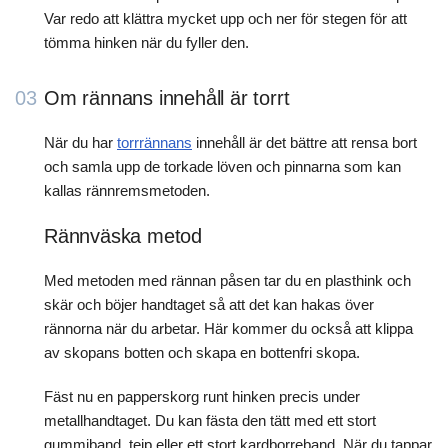
Var redo att klättra mycket upp och ner för stegen för att
tömma hinken när du fyller den.
03
Om rännans innehåll är torrt
När du har
torrrännans
innehåll är det bättre att rensa bort
och samla upp de torkade löven och pinnarna som kan
kallas rännremsmetoden.
Rännväska metod
Med metoden med rännan påsen tar du en plasthink och
skär och böjer handtaget så att det kan hakas över
rännorna när du arbetar. Här kommer du också att klippa
av skopans botten och skapa en bottenfri skopa.
Fäst nu en papperskorg runt hinken precis under
metallhandtaget. Du kan fästa den tätt med ett stort
gummiband, tejp eller ett stort kardborreband. När du tappar