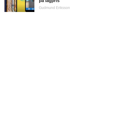
på lågpris
Gudmund Eriksson