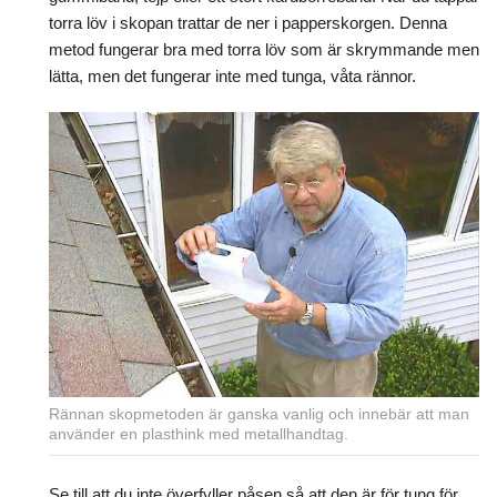
torra löv i skopan trattar de ner i papperskorgen. Denna
metod fungerar bra med torra löv som är skrymmande men
lätta, men det fungerar inte med tunga, våta rännor.
Rännan skopmetoden är ganska vanlig och innebär att man
använder en plasthink med metallhandtag.
Se till att du inte överfyller påsen så att den är för tung för