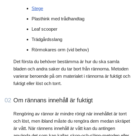
Stege
Plasthink med trådhandtag
Leaf scooper
Trädgårdsslang
Rörmokares orm (vid behov)
Det första du behöver bestämma är hur du ska samla
bladen och andra saker du tar bort från rännorna. Metoden
varierar beroende på om materialet i rännorna är fuktigt och
fuktigt eller löst och torrt.
02
Om rännans innehåll är fuktigt
Rengöring av rännor är mindre rörigt när innehållet är torrt
och löst, men ibland måste du rengöra dem medan skräpet
är vått. När rännens innehåll är vått kan du antingen
använda det som kan kallas skop-och-släpp-metoden eller