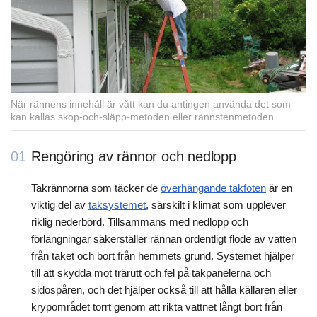
När rännens innehåll är vått kan du antingen använda det som
kan kallas skop-och-släpp-metoden eller rännstenmetoden.
01
Rengöring av rännor och nedlopp
Takrännorna som täcker de
överhängande takfoten
är en
viktig del av
taksystemet
, särskilt i klimat som upplever
riklig nederbörd. Tillsammans med nedlopp och
förlängningar säkerställer rännan ordentligt flöde av vatten
från taket och bort från hemmets grund. Systemet hjälper
till att skydda mot trärutt och fel på takpanelerna och
sidospåren, och det hjälper också till att hålla källaren eller
krypområdet torrt genom att rikta vattnet långt bort från