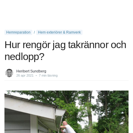
Hemreparation
Hem exteriörer & Ramverk
Hur rengör jag takrännor och
nedlopp?
Heribert Sundberg
26 apr 2021
•
7 min läsning