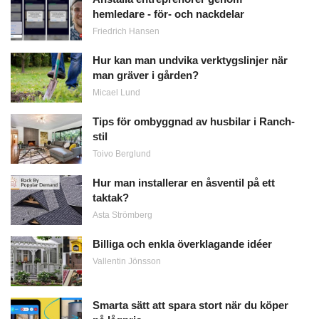
hemledare - för- och nackdelar
Friedrich Hansen
Hur kan man undvika verktygslinjer när
man gräver i gården?
Micael Lund
Tips för ombyggnad av husbilar i Ranch-
stil
Toivo Berglund
Hur man installerar en åsventil på ett
taktak?
Asta Strömberg
Billiga och enkla överklagande idéer
Vallentin Jönsson
Smarta sätt att spara stort när du köper