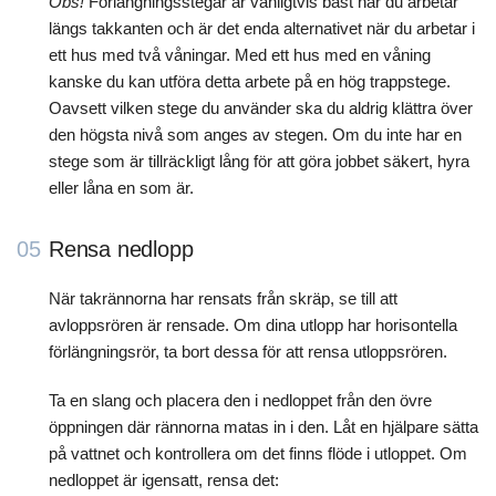
Obs!
Förlängningsstegar är vanligtvis bäst när du arbetar
längs takkanten och är det enda alternativet när du arbetar i
ett hus med två våningar. Med ett hus med en våning
kanske du kan utföra detta arbete på en hög trappstege.
Oavsett vilken stege du använder ska du aldrig klättra över
den högsta nivå som anges av stegen. Om du inte har en
stege som är tillräckligt lång för att göra jobbet säkert, hyra
eller låna en som är.
05
Rensa nedlopp
När takrännorna har rensats från skräp, se till att
avloppsrören är rensade. Om dina utlopp har horisontella
förlängningsrör, ta bort dessa för att rensa utloppsrören.
Ta en slang och placera den i nedloppet från den övre
öppningen där rännorna matas in i den. Låt en hjälpare sätta
på vattnet och kontrollera om det finns flöde i utloppet. Om
nedloppet är igensatt, rensa det: