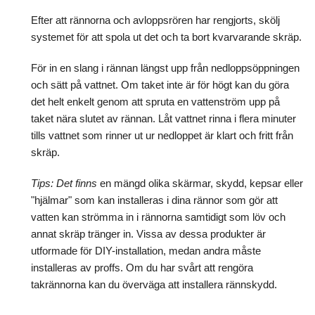
Efter att rännorna och avloppsrören har rengjorts, skölj
systemet för att spola ut det och ta bort kvarvarande skräp.
För in en slang i rännan längst upp från nedloppsöppningen
och sätt på vattnet. Om taket inte är för högt kan du göra
det helt enkelt genom att spruta en vattenström upp på
taket nära slutet av rännan. Låt vattnet rinna i flera minuter
tills vattnet som rinner ut ur nedloppet är klart och fritt från
skräp.
Tips: Det finns
en mängd olika skärmar, skydd, kepsar eller
"hjälmar" som kan installeras i dina rännor som gör att
vatten kan strömma in i rännorna samtidigt som löv och
annat skräp tränger in. Vissa av dessa produkter är
utformade för DIY-installation, medan andra måste
installeras av proffs. Om du har svårt att rengöra
takrännorna kan du överväga att installera rännskydd.