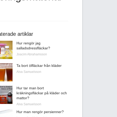
terade artiklar
Hur rengör jag
salladsdressfläckar?
Joacim Abrahamsson
Ta bort ölfläckar från kläder
Alva Samuelsson
Hur tar man bort
kräkningsfläckar på kläder och
mattor?
Alva Samuelsson
Hur man rengör persienner?