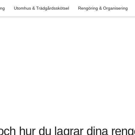
ing
Utomhus & Trädgårdsskötsel
Rengöring & Organisering
och hur du lagrar dina reng