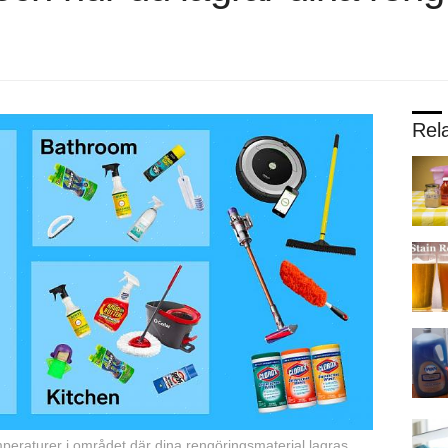
Rela
emperaturer i området där dina rengöringsmaterial lagras.