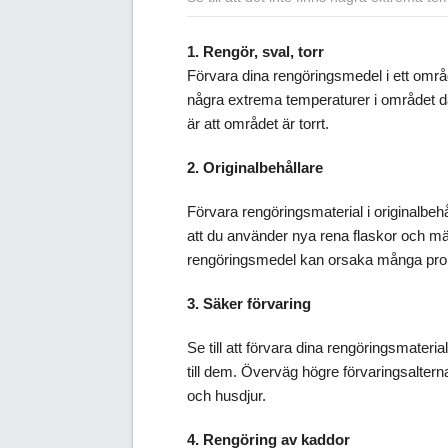
1. Rengör, sval, torr
Förvara dina rengöringsmedel i ett område 
några extrema temperaturer i området där
är att området är torrt.
2. Originalbehållare
Förvara rengöringsmaterial i originalbeh
att du använder nya rena flaskor och m
rengöringsmedel kan orsaka många problem
3. Säker förvaring
Se till att förvara dina rengöringsmateri
till dem. Överväg högre förvaringsalterna
och husdjur.
4. Rengöring av kaddor