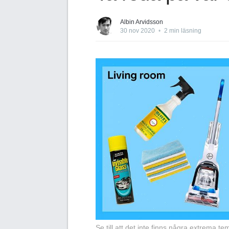
Albin Arvidsson
30 nov 2020
•
2 min läsning
Se till att det inte finns några extrema t