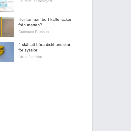
Laurentius Holmqvist
Hur tar man bort kaffefläckar
från mattan?
Gudmund Eriksson
4 skäl att bära diskhandskar
för sysslor
Ottilia Åkesson