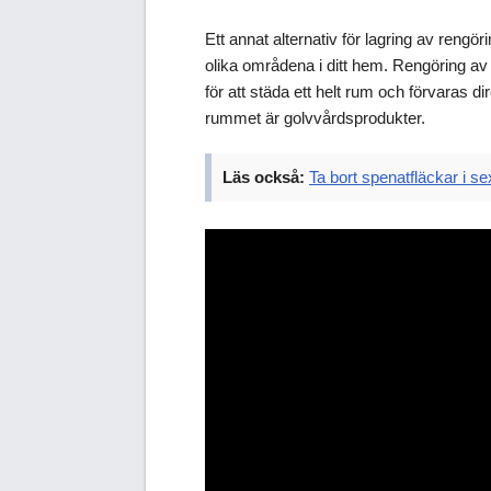
Ett annat alternativ för lagring av rengö
olika områdena i ditt hem. Rengöring a
för att städa ett helt rum och förvaras d
rummet är golvvårdsprodukter.
Läs också:
Ta bort spenatfläckar i se